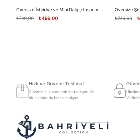
Oversize İstiridye ve Mini Dalgıç tasarım unisex T-shirt
₺749,99
₺499,00
₺749,99
₺
Hızlı ve Güvenli Teslimat
Güvenl
Güveninizi kazanmak zorundayız. Ve
Uluslar
bir o kadar da hızlı olmalıyız.
Veriler