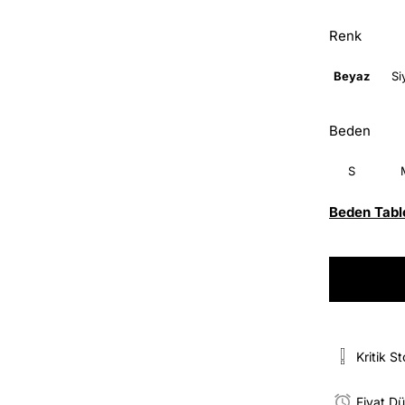
Renk
Beyaz
Si
Beden
S
Beden Tabl
Kritik S
Fiyat D