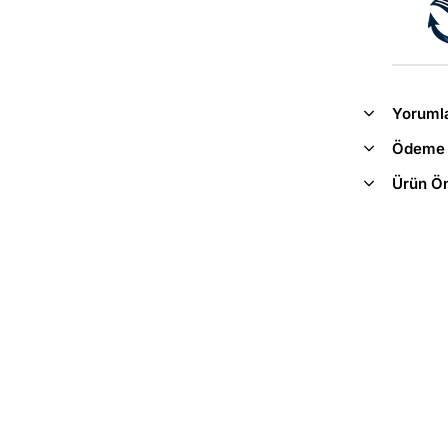
Yoruml
Ödeme 
Ürün Ön