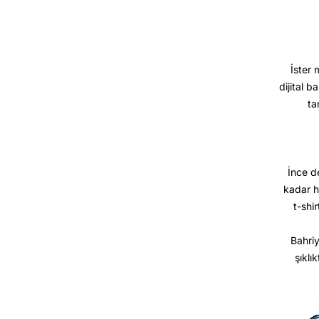
İster 
dijital b
ta
İnce d
kadar h
t-shir
Bahriy
şıklı