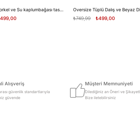
Oversize Şnorkel ve Su kaplumbağası tasarım unisex T-shirt
499,00
₺749,99
₺499,00
i Alışveriş
Müşteri Memnuniyeti
arası güvenlik standartlarıyla
Dilediğiniz an Öneri ve Şikayetl
iniz güvende
Bize iletebilirsiniz