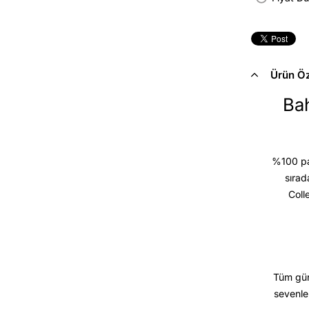
Ürün Öze
Bah
%100 pam
sırad
Coll
Tüm gün
sevenle