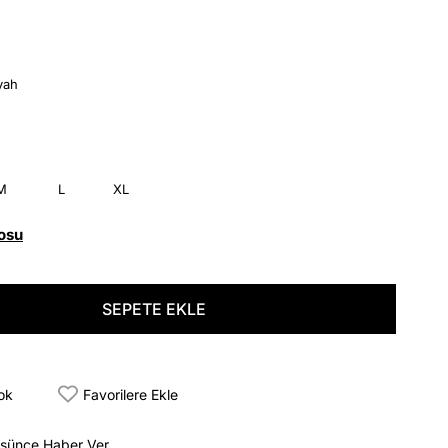
yah
M
L
XL
osu
tok
Favorilere Ekle
üşünce Haber Ver