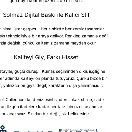
gün boyu konforu üzerinizde hissedin.
Solmaz Dijital Baskı ile Kalıcı Stil
minimal ister çarpıcı… Her t-shirtte benzersiz tasarımlar
askı teknolojisiyle bir araya geliyor. Renkler, zamanla değil
rzla değişir; çünkü kalitemiz zamana meydan okur.
Kaliteyi Giy, Farkı Hisset
etaylar, güçlü duruş… Kumaş seçiminden dikiş işçiliğine
er adımda kaliteyi ön planda tutuyoruz. Çünkü bizce bir
t, yalnızca bir giysi değil; karakterin dışa yansımasıdır.
eli Collection’da; deniz esintisinden sokak stiline, sade
ktan özgün ifadelere kadar her tarz için özel tasarımlar
bulacaksınız. Sınırları biz değil, siz belirlersiniz.