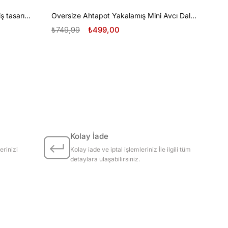
Oversize Tüplü Dalış ve Beyaz Diş tasarım unisex T-shirt
Oversize Ahtapot Yakalamış Mini Avcı Dalgıç Tasarım unisex T-shirt
₺749,99
₺499,00
Kolay İade
erinizi
Kolay iade ve iptal işlemleriniz İle ilgili tüm
detaylara ulaşabilirsiniz.