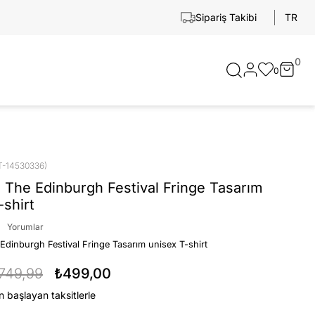
TR
Sipariş Takibi
0
0
T-14530336)
 The Edinburgh Festival Fringe Tasarım
-shirt
Yorumlar
Edinburgh Festival Fringe Tasarım unisex T-shirt
749,99
₺499,00
n başlayan taksitlerle