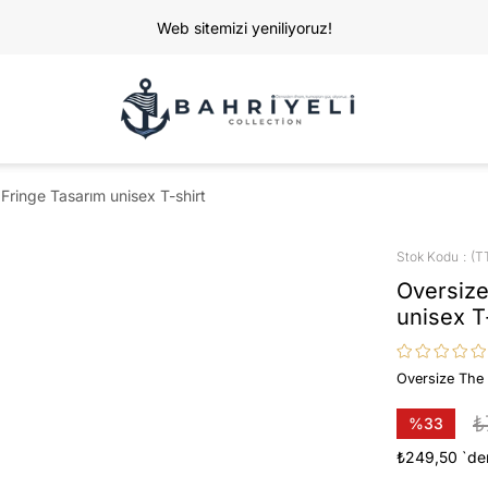
Web sitemizi yeniliyoruz!
Fringe Tasarım unisex T-shirt
Stok Kodu
(T
Oversize
unisex T
Oversize The 
₺
%
33
İndirim
₺249,50
`de