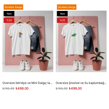
Ücretsiz Kargo
Ücretsiz Kargo
Yeni
Yeni
Ürün
Ürün
%33
%33
Oversize İstiridye ve Mini Dalgıç tasarım unisex T-shirt
Oversize Şnorkel ve Su kaplumbağası tasarım unisex T-shirt
₺749,99
₺499,00
₺749,99
₺499,00