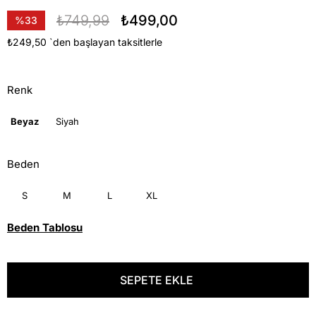
₺749,99
₺499,00
%
33
İndirim
₺249,50
`den başlayan taksitlerle
Renk
Beyaz
Siyah
Beden
S
M
L
XL
Beden Tablosu