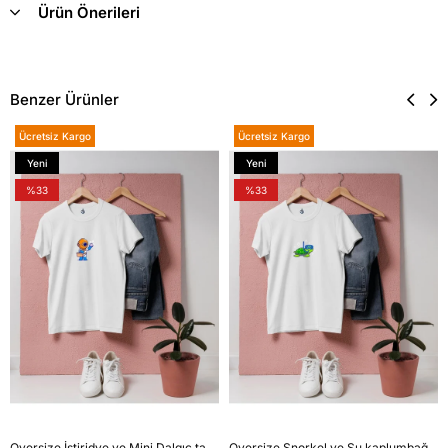
Ürün Önerileri
Benzer Ürünler
Ücretsiz Kargo
Ücretsiz Kargo
Yeni
Yeni
Ürün
Ürün
%33
%33
Oversize İstiridye ve Mini Dalgıç tasarım unisex T-shirt
Oversize Şnorkel ve Su kaplumbağası tasarım unisex T-shirt