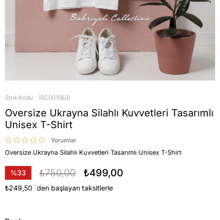
Stok Kodu
(BC001063)
Oversize Ukrayna Silahlı Kuvvetleri Tasarımlı
Unisex T-Shirt
Yorumlar
Oversize Ukrayna Silahlı Kuvvetleri Tasarımlı Unisex T-Shirt
₺750,00
₺499,00
%
33
İndirim
₺249,50
`den başlayan taksitlerle