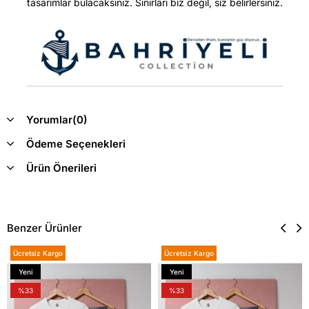
tasarımlar bulacaksınız. Sınırları biz değil, siz belirlersiniz.
Yorumlar
(0)
Ödeme Seçenekleri
Ürün Önerileri
Benzer Ürünler
Ücretsiz Kargo
Ücretsiz Kargo
Yeni
Yeni
Ürün
Ürün
%33
%33