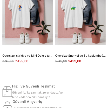
Oversize İstiridye ve Mini Dalgıç tasarım unisex T-shirt
Oversize Şnorkel ve Su kaplumbağası tasarım unisex T-shirt
₺749,99
₺499,00
₺749,99
₺499,00
Hızlı ve Güvenli Teslimat
Güveninizi kazanmak zorundayız. Ve
bir o kadar da hızlı olmalıyız.
Güvenli Alışveriş
Uluslararası güvenlik standartlarıyla