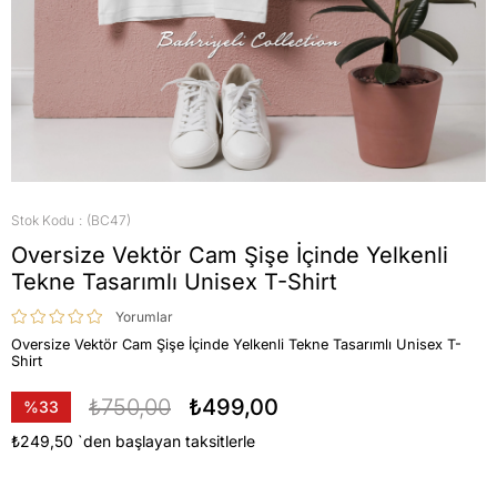
Stok Kodu
(BC47)
Oversize Vektör Cam Şişe İçinde Yelkenli
Tekne Tasarımlı Unisex T-Shirt
Yorumlar
Oversize Vektör Cam Şişe İçinde Yelkenli Tekne Tasarımlı Unisex T-
Shirt
₺750,00
₺499,00
%
33
İndirim
₺249,50
`den başlayan taksitlerle