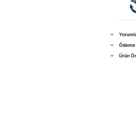
Yoruml
Ödeme 
Ürün Ön