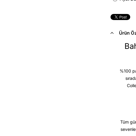
Ürün Öze
Bah
%100 pam
sırad
Coll
Tüm gün
sevenle