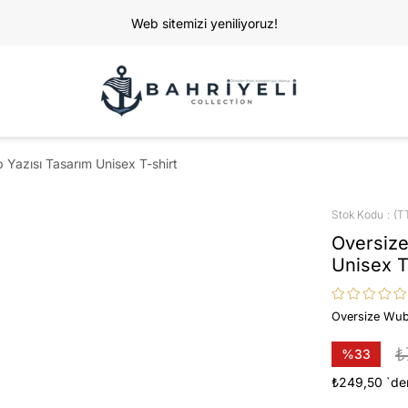
Web sitemizi yeniliyoruz!
azısı Tasarım Unisex T-shirt
Stok Kodu
(T
Oversiz
Unisex T
Oversize Wub
₺
%
33
İndirim
₺249,50
`de