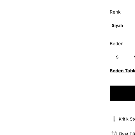
Renk
Siyah
Beden
S
Beden Tabl
Kritik S
Fiyat D