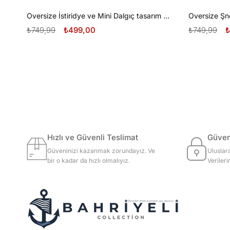
Oversize İstiridye ve Mini Dalgıç tasarım unisex T-shirt
₺749,99
₺499,00
₺749,99
₺
Hızlı ve Güvenli Teslimat
Güvenl
Güveninizi kazanmak zorundayız. Ve
Uluslar
bir o kadar da hızlı olmalıyız.
Veriler