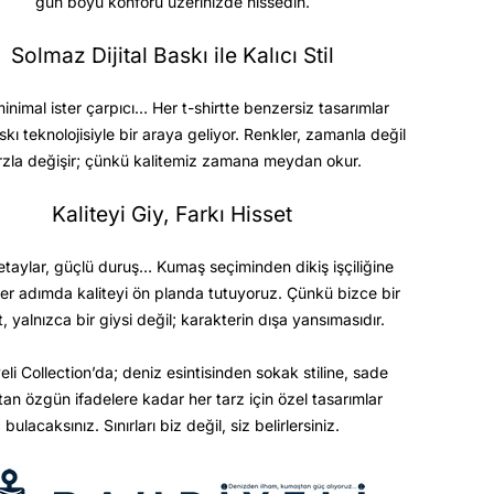
gün boyu konforu üzerinizde hissedin.
Solmaz Dijital Baskı ile Kalıcı Stil
minimal ister çarpıcı… Her t-shirtte benzersiz tasarımlar
askı teknolojisiyle bir araya geliyor. Renkler, zamanla değil
rzla değişir; çünkü kalitemiz zamana meydan okur.
Kaliteyi Giy, Farkı Hisset
etaylar, güçlü duruş… Kumaş seçiminden dikiş işçiliğine
er adımda kaliteyi ön planda tutuyoruz. Çünkü bizce bir
t, yalnızca bir giysi değil; karakterin dışa yansımasıdır.
eli Collection’da; deniz esintisinden sokak stiline, sade
ktan özgün ifadelere kadar her tarz için özel tasarımlar
bulacaksınız. Sınırları biz değil, siz belirlersiniz.