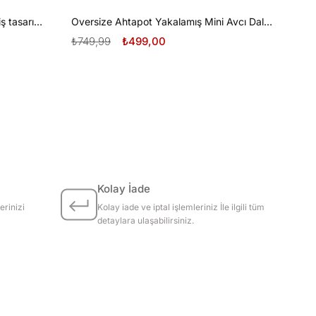
Oversize Tüplü Dalış ve Beyaz Diş tasarım unisex T-shirt
Oversize Ahtapot Yakalamış Mini Avcı Dalgıç Tasarım unisex T-shirt
₺749,99
₺499,00
Kolay İade
erinizi
Kolay iade ve iptal işlemleriniz İle ilgili tüm
detaylara ulaşabilirsiniz.