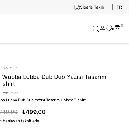
TR
Sipariş Takibi
0
0
T-14535315)
e Wubba Lubba Dub Dub Yazısı Tasarım
-shirt
Yorumlar
ba Lubba Dub Dub Yazısı Tasarım Unisex T-shirt
749,99
₺499,00
n başlayan taksitlerle