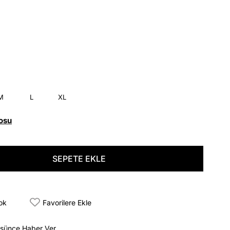
M
L
XL
osu
tok
Favorilere Ekle
üşünce Haber Ver