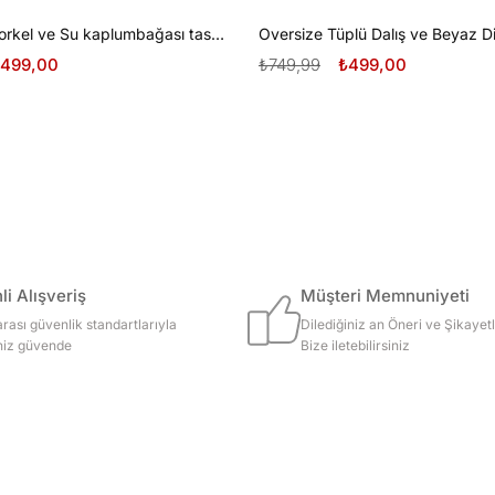
Oversize Şnorkel ve Su kaplumbağası tasarım unisex T-shirt
499,00
₺749,99
₺499,00
i Alışveriş
Müşteri Memnuniyeti
arası güvenlik standartlarıyla
Dilediğiniz an Öneri ve Şikayetl
iniz güvende
Bize iletebilirsiniz