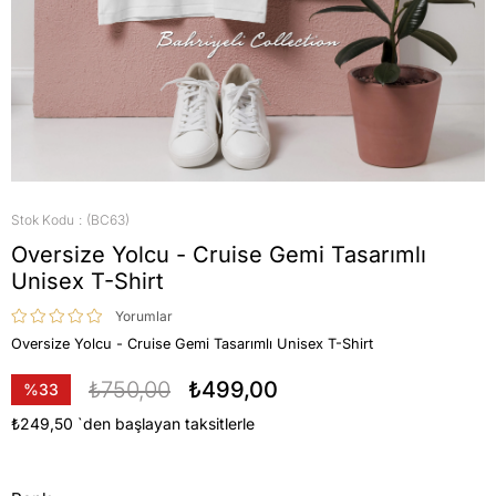
Stok Kodu
(BC63)
Oversize Yolcu - Cruise Gemi Tasarımlı
Unisex T-Shirt
Yorumlar
Oversize Yolcu - Cruise Gemi Tasarımlı Unisex T-Shirt
₺750,00
₺499,00
%
33
İndirim
₺249,50
`den başlayan taksitlerle