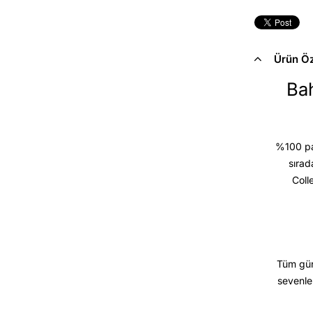
Ürün Öze
Bah
%100 pam
sırad
Coll
Tüm gün
sevenle