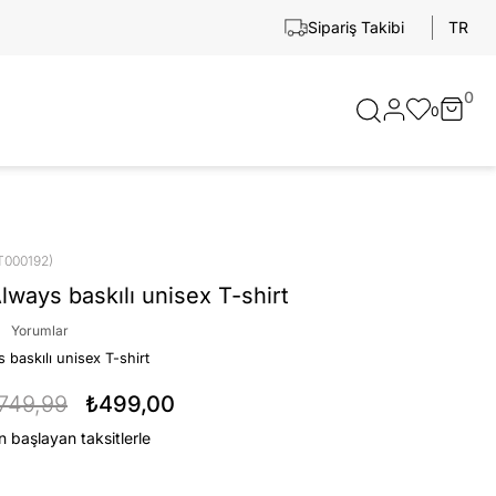
TR
Sipariş Takibi
0
0
T000192)
lways baskılı unisex T-shirt
Yorumlar
 baskılı unisex T-shirt
749,99
₺499,00
n başlayan taksitlerle