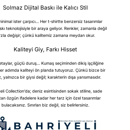
Solmaz Dijital Baskı ile Kalıcı Stil
minimal ister çarpıcı… Her t-shirtte benzersiz tasarımlar
askı teknolojisiyle bir araya geliyor. Renkler, zamanla değil
rzla değişir; çünkü kalitemiz zamana meydan okur.
Kaliteyi Giy, Farkı Hisset
etaylar, güçlü duruş… Kumaş seçiminden dikiş işçiliğine
er adımda kaliteyi ön planda tutuyoruz. Çünkü bizce bir
t, yalnızca bir giysi değil; karakterin dışa yansımasıdır.
eli Collection’da; deniz esintisinden sokak stiline, sade
ktan özgün ifadelere kadar her tarz için özel tasarımlar
bulacaksınız. Sınırları biz değil, siz belirlersiniz.