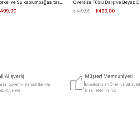
Oversize Şnorkel ve Su kaplumbağası tasarım unisex T-shirt
499,00
₺749,99
₺499,00
i Alışveriş
Müşteri Memnuniyeti
arası güvenlik standartlarıyla
Dilediğiniz an Öneri ve Şikayetl
iniz güvende
Bize iletebilirsiniz