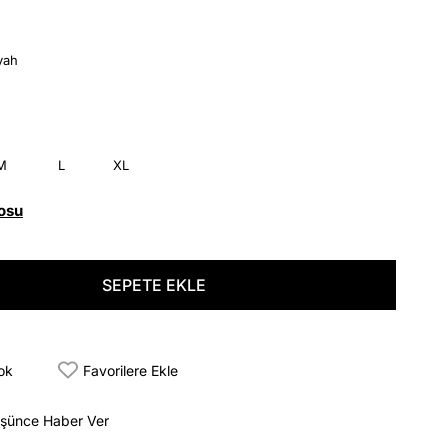
yah
M
L
XL
osu
tok
Favorilere Ekle
üşünce Haber Ver