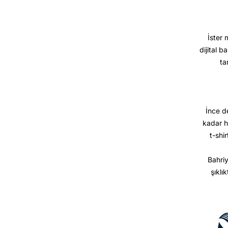
İster 
dijital b
ta
İnce d
kadar h
t-shir
Bahriy
şıklı