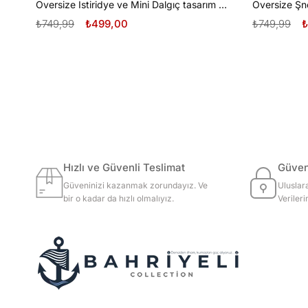
Oversize İstiridye ve Mini Dalgıç tasarım unisex T-shirt
₺749,99
₺499,00
₺749,99
₺
Hızlı ve Güvenli Teslimat
Güvenl
Güveninizi kazanmak zorundayız. Ve
Uluslar
bir o kadar da hızlı olmalıyız.
Veriler