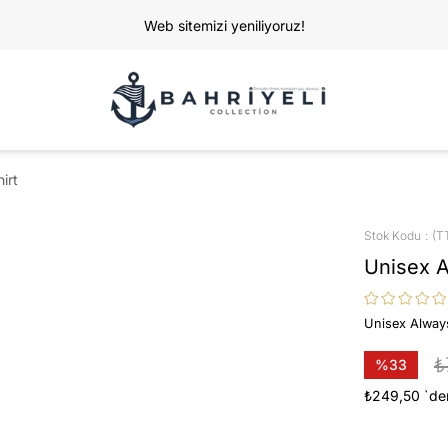
Web sitemizi yeniliyoruz!
irt
Stok Kodu
(T
Unisex A
Unisex Always
₺
%
33
İndirim
₺249,50
`de