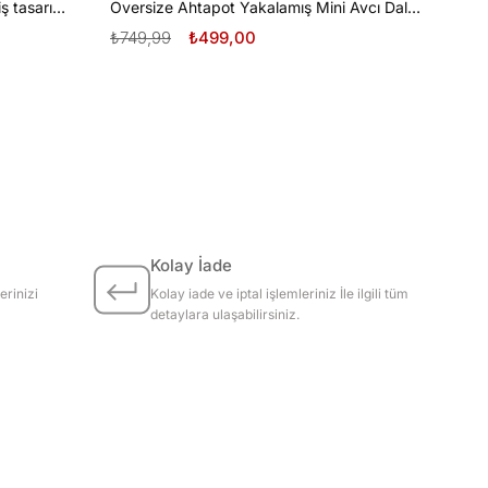
Oversize Tüplü Dalış ve Beyaz Diş tasarım unisex T-shirt
Oversize Ahtapot Yakalamış Mini Avcı Dalgıç Tasarım unisex T-shirt
₺749,99
₺499,00
Kolay İade
erinizi
Kolay iade ve iptal işlemleriniz İle ilgili tüm
detaylara ulaşabilirsiniz.