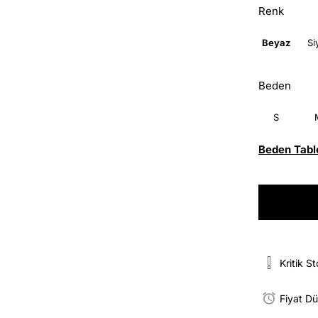
Renk
Beyaz
Si
Beden
S
Beden Tabl
Kritik S
Fiyat D