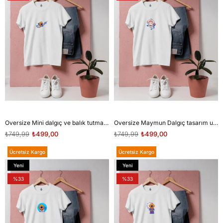
Oversize Mini dalgıç ve balık tutma tasarım unisex T-shirt
Oversize Maymun Dalgıç tasarım unisex T-shirt
₺749,99
₺499,00
₺749,99
₺499,00
Ücretsiz Kargo
Ücretsiz Kargo
Yeni
Yeni
Ürün
Ürün
%33
%33