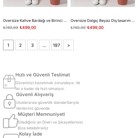
Oversize Kahve Bardağı ve Birinci Sınıf Dalgıç tasarım unisex T-shirt
Oversize Dalgıç Beyaz Diş tasarım unisex T-shirt
₺749,99
₺499,00
₺749,99
₺499,00
1
2
3
...
197
>
Hızlı ve Güvenli Teslimat
Güveninizi kazanmak zorundayız. Ve
bir o kadar da hızlı olmalıyız.
Güvenli Alışveriş
Uluslararası güvenlik standartlarıyla
Verileriniz güvende
Müşteri Memnuniyeti
Dilediğiniz an Öneri ve Şikayetlerinizi
Bize iletebilirsiniz
Kolay İade