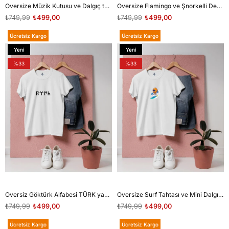
Oversize Müzik Kutusu ve Dalgıç tasarım unisex T-shirt
Oversize Flamingo ve Şnorkelli Deniz anası tasarım unisex T-shirt
₺749,99
₺499,00
₺749,99
₺499,00
Ücretsiz Kargo
Ücretsiz Kargo
Yeni
Yeni
Ürün
Ürün
%33
%33
Oversiz Göktürk Alfabesi TÜRK yazılı unisex T-shirt
Oversize Surf Tahtası ve Mini Dalgıç tasarım unisex T-shirt
₺749,99
₺499,00
₺749,99
₺499,00
Ücretsiz Kargo
Ücretsiz Kargo