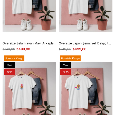
Oversize Selamlayan Mavi Arkaplanlı Mini dalgıç unisex T-shirt
Oversize Japon Şemsiyeli Dalgıç tasarım unisex T-shirt
₺749,99
₺499,00
₺749,99
₺499,00
Ücretsiz Kargo
Ücretsiz Kargo
Yeni
Yeni
Ürün
Ürün
%33
%33