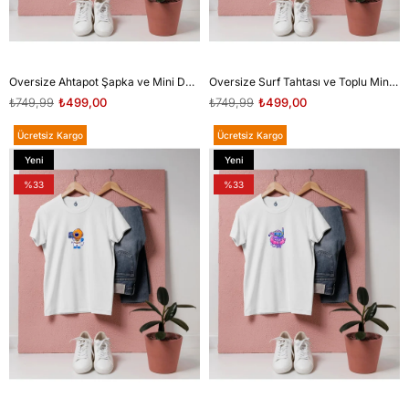
Oversize Ahtapot Şapka ve Mini Dalgıç tasarım unisex T-shirt
Oversize Surf Tahtası ve Toplu Mini Dalgıç tasarım unisex T-shirt
₺749,99
₺499,00
₺749,99
₺499,00
Ücretsiz Kargo
Ücretsiz Kargo
Yeni
Yeni
Ürün
Ürün
%33
%33