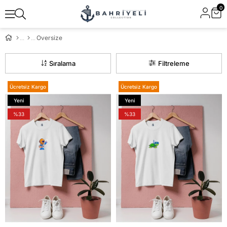
0
Oversize
Sıralama
Filtreleme
Ücretsiz Kargo
Ücretsiz Kargo
Yeni
Yeni
Ürün
Ürün
%33
%33