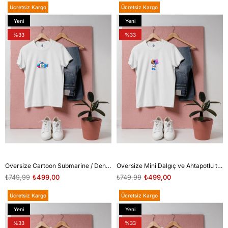
Ücretsiz Kargo
Ücretsiz Kargo
Yeni
Yeni
Ürün
Ürün
%33
%33
Oversize Cartoon Submarine / Denizaltı 1 tasarım unisex T-shirt
Oversize Mini Dalgıç ve Ahtapotlu tasarım unisex T-shirt
₺749,99
₺499,00
₺749,99
₺499,00
Ücretsiz Kargo
Ücretsiz Kargo
Yeni
Yeni
Ürün
Ürün
%33
%33