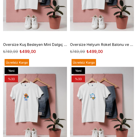
Oversize Kuş Besleyen Mini Dalgıç tasarım unisex T-shirt
Oversize Helyum Roket Balonu ve Mini Dalgıç tasarım unisex T-shirt
₺749,99
₺499,00
₺749,99
₺499,00
Ücretsiz Kargo
Ücretsiz Kargo
Yeni
Yeni
Ürün
Ürün
%33
%33