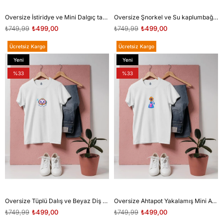
Oversize İstiridye ve Mini Dalgıç tasarım unisex T-shirt
Oversize Şnorkel ve Su kaplumbağası tasarım unisex T-shirt
₺749,99
₺499,00
₺749,99
₺499,00
Ücretsiz Kargo
Ücretsiz Kargo
Yeni
Yeni
Ürün
Ürün
%33
%33
Oversize Tüplü Dalış ve Beyaz Diş tasarım unisex T-shirt
Oversize Ahtapot Yakalamış Mini Avcı Dalgıç Tasarım unisex T-shirt
₺749,99
₺499,00
₺749,99
₺499,00