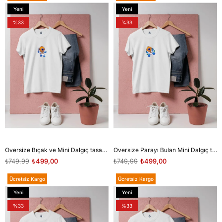
Yeni
Yeni
Ürün
Ürün
%33
%33
Oversize Bıçak ve Mini Dalgıç tasarım unisex T-shirt
Oversize Parayı Bulan Mini Dalgıç tasarım unisex T-shirt
₺749,99
₺499,00
₺749,99
₺499,00
Ücretsiz Kargo
Ücretsiz Kargo
Yeni
Yeni
Ürün
Ürün
%33
%33