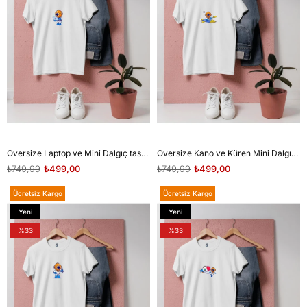
Oversize Laptop ve Mini Dalgıç tasarım unisex T-shirt
Oversize Kano ve Küren Mini Dalgıç tasarım unisex T-shirt
₺749,99
₺499,00
₺749,99
₺499,00
Ücretsiz Kargo
Ücretsiz Kargo
Yeni
Yeni
Ürün
Ürün
%33
%33