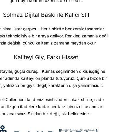
gün boyu konforu üzerinizde hissedin.
Solmaz Dijital Baskı ile Kalıcı Stil
minimal ister çarpıcı… Her t-shirtte benzersiz tasarımlar
askı teknolojisiyle bir araya geliyor. Renkler, zamanla değil
rzla değişir; çünkü kalitemiz zamana meydan okur.
Kaliteyi Giy, Farkı Hisset
etaylar, güçlü duruş… Kumaş seçiminden dikiş işçiliğine
er adımda kaliteyi ön planda tutuyoruz. Çünkü bizce bir
t, yalnızca bir giysi değil; karakterin dışa yansımasıdır.
eli Collection’da; deniz esintisinden sokak stiline, sade
ktan özgün ifadelere kadar her tarz için özel tasarımlar
bulacaksınız. Sınırları biz değil, siz belirlersiniz.