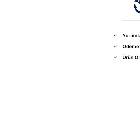
Yoruml
Ödeme 
Ürün Ön