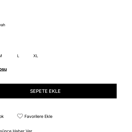
yah
M
L
XL
osu
tok
Favorilere Ekle
üşünce Haber Ver