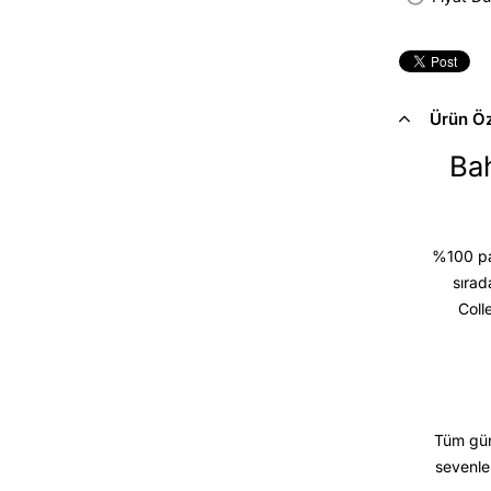
Ürün Öze
Bah
%100 pam
sırad
Coll
Tüm gün
sevenle