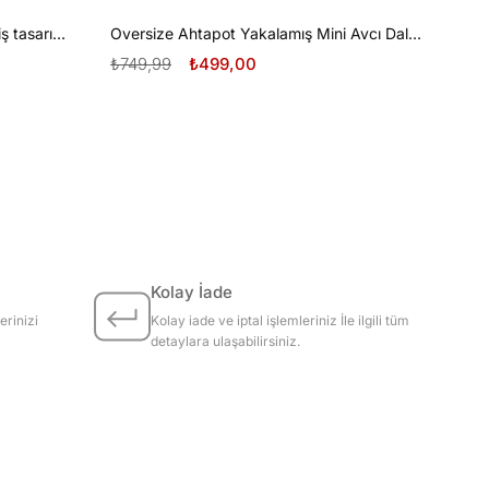
Oversize Tüplü Dalış ve Beyaz Diş tasarım unisex T-shirt
Oversize Ahtapot Yakalamış Mini Avcı Dalgıç Tasarım unisex T-shirt
₺749,99
₺499,00
Kolay İade
erinizi
Kolay iade ve iptal işlemleriniz İle ilgili tüm
detaylara ulaşabilirsiniz.