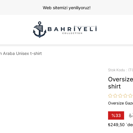
Web sitemizi yeniliyoruz!
 Araba Unisex t-shirt
Stok Kodu
(T
Oversize
shirt
Oversize Gaze
₺
%
33
İndirim
₺249,50
`de