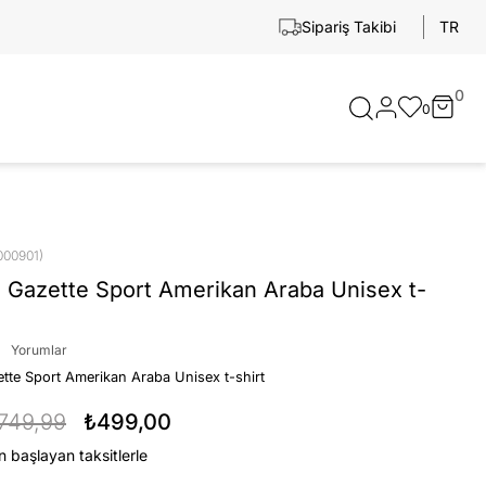
TR
Sipariş Takibi
0
0
000901)
 Gazette Sport Amerikan Araba Unisex t-
Yorumlar
tte Sport Amerikan Araba Unisex t-shirt
749,99
₺499,00
n başlayan taksitlerle