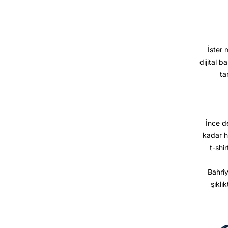
İster 
dijital b
ta
İnce d
kadar h
t-shir
Bahriy
şıklı