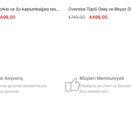
Oversize Şnorkel ve Su kaplumbağası tasarım unisex T-shirt
499,00
₺749,99
₺499,00
i Alışveriş
Müşteri Memnuniyeti
arası güvenlik standartlarıyla
Dilediğiniz an Öneri ve Şikayetl
iniz güvende
Bize iletebilirsiniz