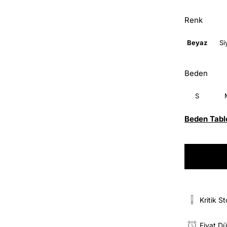
Renk
Beyaz
Si
Beden
S
Beden Tabl
Kritik S
Fiyat D