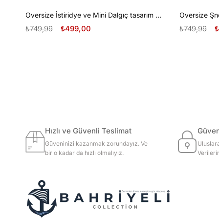
Oversize İstiridye ve Mini Dalgıç tasarım unisex T-shirt
₺749,99
₺499,00
₺749,99
₺
Hızlı ve Güvenli Teslimat
Güvenl
Güveninizi kazanmak zorundayız. Ve
Uluslar
bir o kadar da hızlı olmalıyız.
Veriler